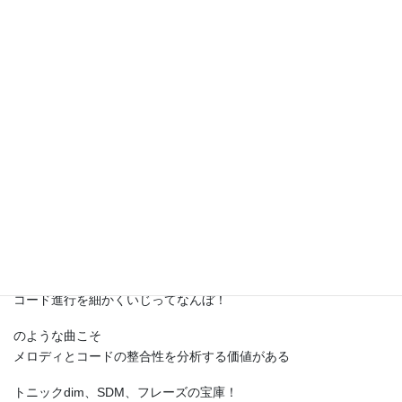
ANTHROPOLOGYを徹底分析！【ジ
ャズ理論×黒本：9/227】
リズムチェンジのような
コード進行を細かくいじってなんぼ！
のような曲こそ
メロディとコードの整合性を分析する価値がある
トニックdim、SDM、フレーズの宝庫！