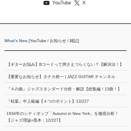
ー
YouTube
X
ジ
送
り
What’s New
[YouTube / お知らせ / 雑記]
【ギターお悩み】Bコードって押さえづらくない？【解決法！】
【重要なお知らせ】タナカ裕一 | JAZZ GUITAR チャンネル
『Ａの曲』ジャズスタンダード分析・解説【総集編！13曲！】
『枯葉』中上級編【４つのポイント】13/227
1934年のシティポップ「Autumn in New York」を徹底分析！
【ジャズ理論×黒本：12/227】