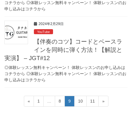
コチラから ◎体験レッスン無料キャンペーン！ 体験レッスンのお
申し込みはコチラから
2024年2月29日
YouTube
【伴奏のコツ】コードとベースラ
インを同時に弾く方法！【解説と
実演】 – JGT#12
◎体験レッスン無料キャンペーン！ 体験レッスンのお申し込みは
コチラから ◎体験レッスン無料キャンペーン！ 体験レッスンのお
申し込みはコチラから
投
固
固
固
固
固
«
1
…
8
9
10
11
»
稿
定
定
定
定
定
ペ
ペ
ペ
ペ
ペ
の
ー
ー
ー
ー
ー
ペ
ジ
ジ
ジ
ジ
ジ